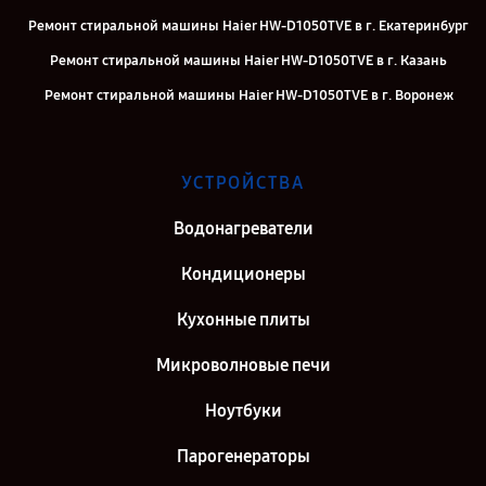
Ремонт стиральной машины Haier HW-D1050TVE в г. Екатеринбург
Ремонт стиральной машины Haier HW-D1050TVE в г. Казань
Ремонт стиральной машины Haier HW-D1050TVE в г. Воронеж
Ремонт стиральной машины Haier HW-D1050TVE в г. Саратов
Ремонт стиральной машины Haier HW-D1050TVE в г. Самара
УСТРОЙСТВА
Ремонт стиральной машины Haier HW-D1050TVE в г. Киров
Водонагреватели
Ремонт стиральной машины Haier HW-D1050TVE в г. Санкт-
Петербург
Кондиционеры
Кухонные плиты
Микроволновые печи
Ноутбуки
Парогенераторы